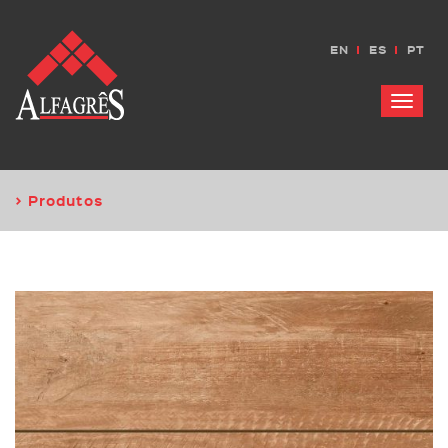
EN
ES
PT
Menu
> Produtos