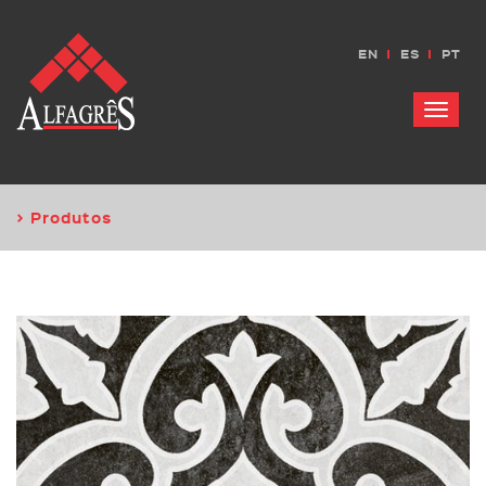
EN
ES
PT
Menu
> Produtos