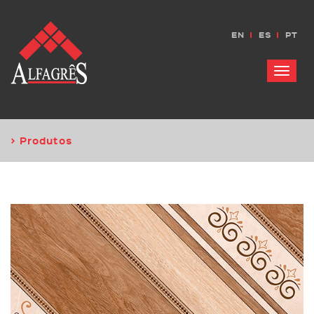
EN
ES
PT
Menu
> Produtos