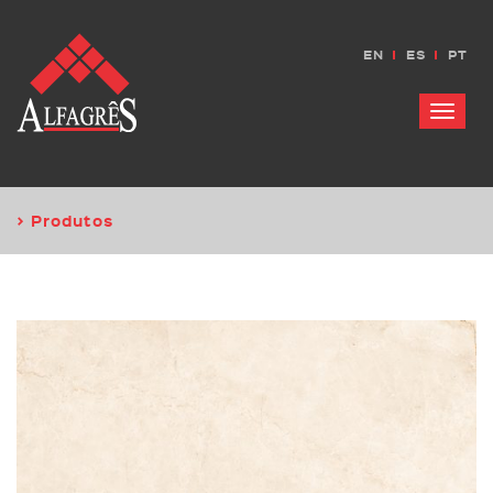
EN
ES
PT
Menu
> Produtos