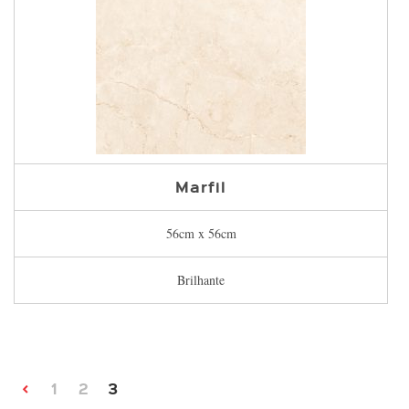
Marfil
56cm x 56cm
Brilhante
<
1
2
3